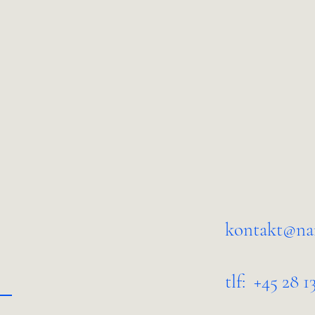
Træning & taleskrivning
Workshops & kur
kontakt@na
tlf: +45
28 1