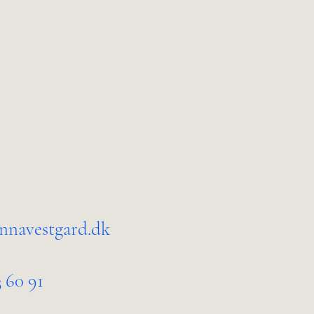
ser
Foredrag & værtsroller
Om Nanna
Kontakt
nnavestgard.dk
3 60 91