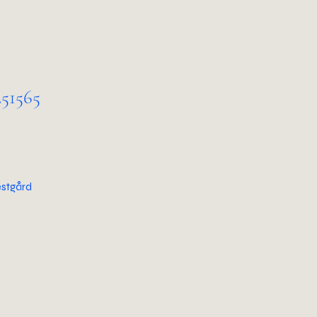
51565
stgård